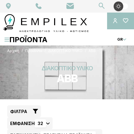
ΠΡΟΪΟΝΤΑ
GR
Αρχική
Προϊόντα
ΔΙΑΚΟΠΤΙΚΟ ΥΛΙΚΟ
ABB
ΔΙΑΚΟΠΤΙΚΟ ΥΛΙΚΟ
ABB
ΦΊΛΤΡΑ
ΕΜΦΑΝΙΣΗ
32