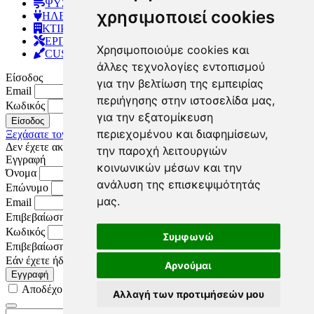
ΨΥΞΗ ΘΕΡΜΑΝΣΗ
χρησιμοποιεί cookies
ΗΛΕΚΤΡΟΛΟΓΙΚΟ ΥΛΙΚΟ
ΚΤΙΡΙΑΚΟΣ ΕΞΟΠΛΙΣΜΟΣ
ΕΡΓΑΛΕΙΑ
Χρησιμοποιούμε cookies και
CUSTOM MADE
άλλες τεχνολογίες εντοπισμού
Είσοδος
για την βελτίωση της εμπειρίας
Email
περιήγησης στην ιστοσελίδα μας,
Κωδικός
για την εξατομίκευση
Είσοδος
περιεχομένου και διαφημίσεων,
Ξεχάσατε τον κωδικό σας;
Δεν έχετε ακόμη λογαριασμό;
Κάντε Εγγραφή
την παροχή λειτουργιών
Εγγραφή
κοινωνικών μέσων και την
Όνομα
ανάλυση της επισκεψιμότητάς
Επώνυμο
μας.
Email
Επιβεβαίωση Email
Κωδικός
Συμφωνώ
Επιβεβαίωση κωδικού
Εάν έχετε ήδη λογαριασμό
Κάντε Είσοδο
Αρνούμαι
Εγγραφή
Αποδέχομαι τους
Όρους Χρήσης
Αλλαγή των προτιμήσεών μου