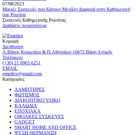
07/08/2023
Μικρές Συσκευές που Κάνουν Μεγάλη Διαφορά στην Καθημερινή
σας Ρουτίνα
Συσκευές Καθημερινής Ρουτίνας
Διαβάστε περισσότερα
Κορυφή
Διεύθυνση
Λ.Βάρης Κορωπίου & Π.Αθηναίων 16672 Βάρη Αττικής
Τηλέφωνο
(+30) 21 0965 6251
EMAIL
empilex@gmail.com
Κατηγορίες
ΛΑΜΠΤΗΡΕΣ
ΦΩΤΙΣΜΟΣ
ΔΙΑΚΟΠΤΙΚΟ ΥΛΙΚΟ
ΚΑΛΩΔΙΑ
ΕΠΟΧΙΑΚΑ
ΟΙΚΙΑΚΕΣ ΣΥΣΚΕΥΕΣ
GADGET
SMART HOME AND OFFICE
ΨΥΞΗ ΘΕΡΜΑΝΣΗ