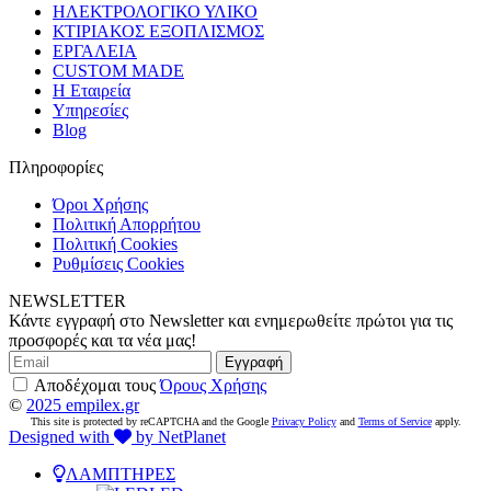
ΗΛΕΚΤΡΟΛΟΓΙΚΟ ΥΛΙΚΟ
ΚΤΙΡΙΑΚΟΣ ΕΞΟΠΛΙΣΜΟΣ
ΕΡΓΑΛΕΙΑ
CUSTOM MADE
Η Εταιρεία
Υπηρεσίες
Blog
Πληροφορίες
Όροι Χρήσης
Πολιτική Απορρήτου
Πολιτική Cookies
Ρυθμίσεις Cookies
NEWSLETTER
Κάντε εγγραφή στο Newsletter και ενημερωθείτε πρώτοι για τις
προσφορές και τα νέα μας!
Εγγραφή
Αποδέχομαι τους
Όρους Χρήσης
©
2025 empilex.gr
This site is protected by reCAPTCHA and the Google
Privacy Policy
and
Terms of Service
apply.
Designed with
by NetPlanet
ΛΑΜΠΤΗΡΕΣ