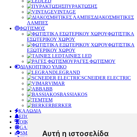
LED
ΠΥΡΑΚΤΩΣΗΣ
VINTAGE
ΔΙΑΚΟΣΜΗΤΙΚΕΣ
ΛΑΜΠΕΣ
ΦΩΤΙΣΜΟΣ
ΦΩΤΙΣΤΙΚΑ
ΕΣΩΤΕΡΙΚΟΥ ΧΩΡΟΥ
ΦΩΤΙΣΤΙΚΑ
ΕΞΩΤΕΡΙΚΟΥ ΧΩΡΟΥ
ΤΑΙΝΙΕΣ LED
ΡΑΓΕΣ ΦΩΤΙΣΜΟΥ
ΔΙΑΚΟΠΤΙΚΟ ΥΛΙΚΟ
LEGRAND
SCNEIDER ELECTRIC
VIMAR
ABB
BASSIAKOS
TEM
BERKER
ΚΑΛΩΔΙΑ
ΕΠΟΧΙΑΚΑ
ΟΙΚΙΑΚΕΣ ΣΥΣΚΕΥΕΣ
GADGET
Αυτή η ιστοσελίδα
SMART HOME AND OFFICE