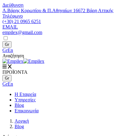
Διεύθυνση
Λ.Βάρης Κορωπίου & Π.Αθηναίων 16672 Βάρη Αττικής
Τηλέφωνο
(+30) 21 0965 6251
EMAIL
empilex@gmail.com
Gr
Gr
En
Αναζήτηση
ΠΡΟΪΟΝΤΑ
Gr
Gr
En
Η Εταιρεία
Υπηρεσίες
Blog
Επικοινωνία
Αρχική
Blog